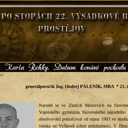
280
generálporučík Ing. Ondrej PÁLENÍK, MBA
* 21.
Narodil se ve Zlatých Moravcích na Sloven
Vojenského gymnázia Slovenského národního p
absolvování pokračoval od srpna 1983 ve stud
vojska ve Vyškově (obor průzkumný). V říjnu 