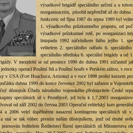
výsadkové brigádě speciálního určení a u tohoto
reorganizacemi, působil nepřetržitě až do dubna 
funkcemi: od října 1987 do srpna 1989 byl veli
1. výsadkového průzkumného praporu, od počá
výsadkové průzkumné rotě, po reorganizaci brig
listopadu 1992 náčelníkem štábu jejího 1. sp
velitelem 2. speciálního odřadu 6. speciálního
speciálního střediska 6. speciální brigády a od 
brigády. V mezidobí se od prosince 1990 do dubna 1991 zúčastnil jako 
 jednotky operací Pouštní štít a Pouštní bouře v Perském zálivu, v roc
íky v USA (Fort Huachuca, Arizona) a v roce 1998 prošel kurzem pr
počátku dubna 1999 do konce července 2002 byl zařazen u Vojensk
tyčný důstojník Úřadu národního vojenského představitele České re
skupiny speciálních sil v Prostějově, jež byla k 1.7.2003 reorganizo
lvoval od září 2002 do června 2003 Operační velitelský kurs generáln
4 a 2006 velel úspěšnému nasazení kontingentu speciálních sil 
 a stal se tak vůbec prvním naším důstojníkem, jenž od druhé svě
 jmenován ředitelem Ředitelství řízení speciálních sil Ministerstva