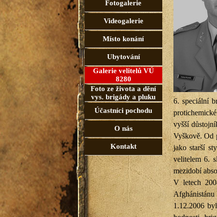
Fotogalerie
Videogalerie
Místo konání
Ubytování
Galerie velitelů VÚ
8280
Foto ze života a dění
vys. brigády a pluku
6. speciální 
Účastníci pochodu
protichemické
vyšší důstojn
O nás
Vyškově. Od 
Kontakt
jako starší s
velitelem 6. 
mezidobí abso
V letech 200
Afghánistánu
1.12.2006 byl