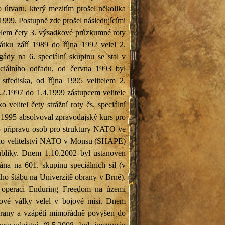
 útvaru, který mezitím prošel několika
1999. Postupně zde prošel následujícími
telem čety 3. výsadkové průzkumné roty
tku září 1989 do října 1992 velel 2.
ády na 6. speciální skupinu se stal v
eciálního odřadu, od června 1993 byl
 střediska, od října 1995 velitelem 2.
1.2.1997 do 1.4.1999 zástupcem velitele
velitel čety strážní roty čs. speciální
e 1995 absolvoval zpravodajský kurs pro
o přípravu osob pro struktury NATO ve
ého velitelství NATO v Monsu (SHAPE)
publiky. Dnem 1.10.2002 byl ustanoven
vána na 601. skupinu speciálních sil (v
ího štábu na Univerzitě obrany v Brně).
v operaci Enduring Freedom na území
tové války velel v bojové misi. Dnem
 obrany a vzápětí mimořádně povýšen do