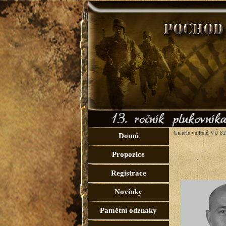
Galerie velitelů VÚ 8
Domů
Propozice
Registrace
Novinky
Pamětní odznaky