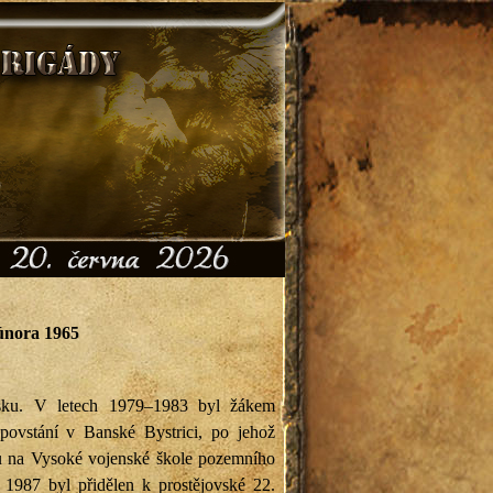
 února 1965
sku. V letech 1979–1983 byl žákem
ovstání v Banské Bystrici, po jehož
iu na Vysoké vojenské škole pozemního
1987 byl přidělen k prostějovské 22.